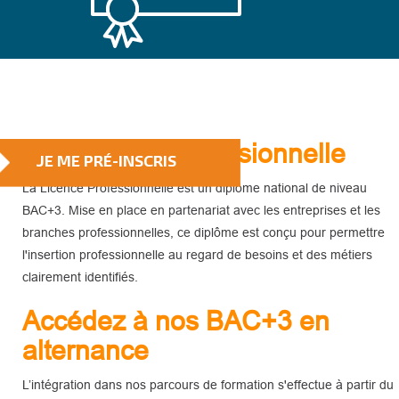
NE PERDEZ PLUS DE TEMPS
PRÉ-INSCRIVEZ VOUS !
La Licence Professionnelle
JE ME PRÉ-INSCRIS
La Licence Professionnelle est un diplôme national de niveau
BAC+3. Mise en place en partenariat avec les entreprises et les
branches professionnelles, ce diplôme est conçu pour permettre
l'insertion professionnelle au regard de besoins et des métiers
clairement identifiés.
Accédez à nos BAC+3 en
alternance
L’intégration dans nos parcours de formation s'effectue à partir du