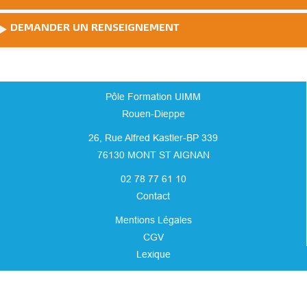
DEMANDER UN RENSEIGNEMENT
Pôle Formation UIMM
Rouen-Dieppe
26, Rue Alfred Kastler-BP 339
76130 MONT ST AIGNAN
02 78 77 61 10
Contact
Mentions Légales
CGV
Lexique