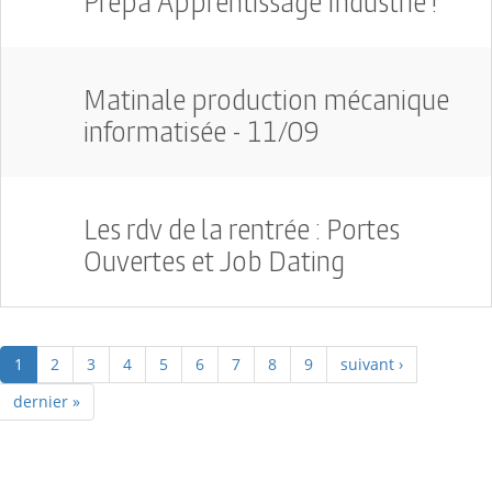
Prépa Apprentissage Industrie !
Matinale production mécanique
informatisée - 11/09
Les rdv de la rentrée : Portes
Ouvertes et Job Dating
1
2
3
4
5
6
7
8
9
suivant ›
dernier »